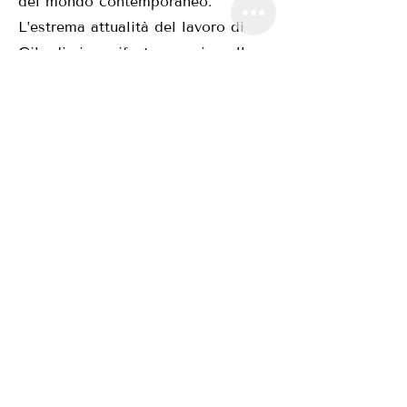
del mondo contemporaneo.
L’estrema attualità del lavoro di
Gilardi si manifesta proprio nella
sua capacità di rendere tangibile
il conflitto naturale/artificiale,
natura/uomo, un conflitto che
abita nella nostra
contemporaneità.
A distanza di circa sette anni
dalla mostra del 2016-2017
Piero
Gilardi. Natura espansa
, che ha
visto nascere un legame di
rispetto e stima reciproca tra
l’artista e Andrea Poleschi;
Ambrosiana Art Gallery omaggia